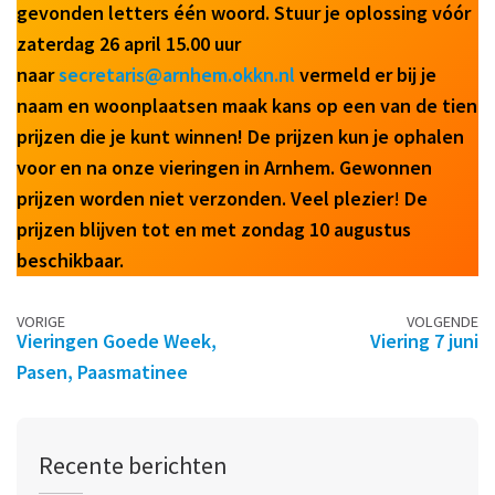
gevonden letters één woord. Stuur je oplossing vóór
zaterdag 26 april 15.00 uur
naar
secretaris@arnhem.okkn.nl
vermeld er bij je
naam en woonplaatsen maak kans op een van de tien
prijzen die je kunt winnen! De prijzen kun je ophalen
voor en na onze vieringen in Arnhem. Gewonnen
prijzen worden niet verzonden. Veel plezier
!
De
prijzen blijven tot en met zondag 10 augustus
beschikbaar.
Berichtennavigatie
VORIGE
VOLGENDE
Vieringen Goede Week,
Viering 7 juni
Pasen, Paasmatinee
Recente berichten