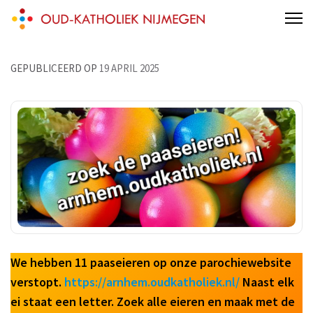
Skip
Oud-Katholiek Nijmegen
Inclusief mét jou!
to
content
(Press
GEPUBLICEERD OP
19 APRIL 2025
Enter)
We hebben 11 paaseieren op onze parochiewebsite
verstopt.
https://arnhem.oudkatholiek.nl/
Naast elk
ei staat een letter. Zoek alle eieren en maak met de